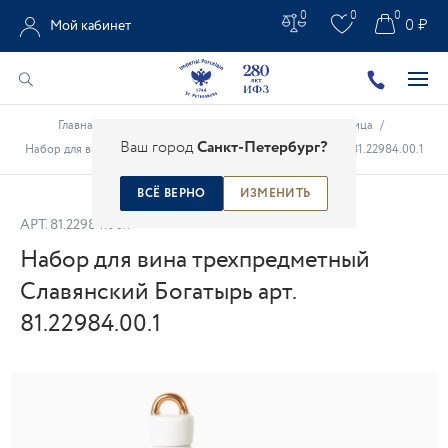
0
0
0
0 ₽
Мой кабинет
Главная
/
Каталог
/
Подарки из фарфора
/
Масленица
/
Ваш город
Санкт-Петербург?
Набор для вина трехпредметный Славянский Богатырь арт. 81.22984.00.1
ВСЁ ВЕРНО
ИЗМЕНИТЬ
АРТ.
81.22984.00.1
Набор для вина трехпредметный
Славянский Богатырь арт.
81.22984.00.1