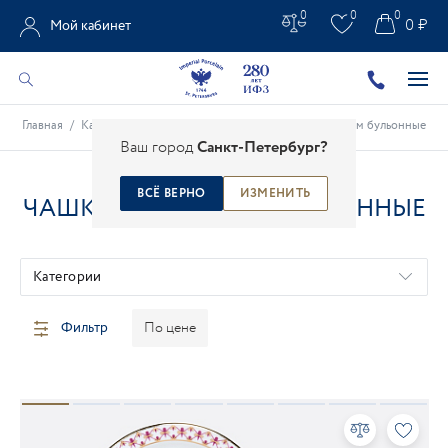
0
0
0
0 ₽
Мой кабинет
Главная
/
Каталог
/
Столовые предметы
/
Чашки с блюдцем бульонные
Ваш город
Санкт-Петербург?
ВСЁ ВЕРНО
ИЗМЕНИТЬ
ЧАШКИ С БЛЮДЦЕМ БУЛЬОННЫЕ
Категории
Фильтр
По цене