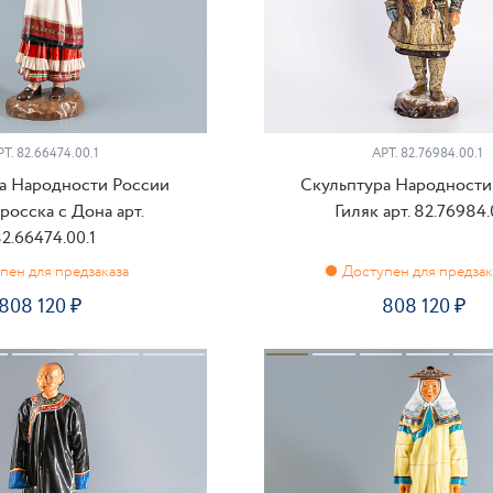
РТ.
82.66474.00.1
АРТ.
82.76984.00.1
а Народности России
Скульптура Народности
росска с Дона арт.
Гиляк арт. 82.76984.
2.66474.00.1
808 120
808 120
ПРЕДЗАКАЗ
ПРЕДЗАКАЗ