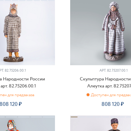
КУПИТЬ
КУ
РТ.
82.75206.00.1
АРТ.
82.75207.00.1
а Народности России
Скульптура Народности
арт. 82.75206.00.1
Алеутка арт. 82.75207
808 120
808 120
ПРЕДЗАКАЗ
ПРЕДЗАКАЗ