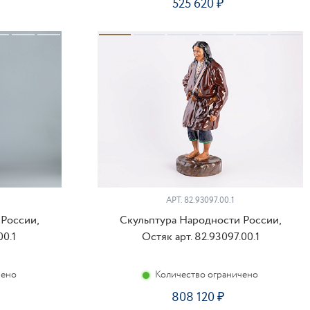
525 620
ПИТЬ
КУПИТЬ
АРТ.
82.93097.00.1
 России,
Скульптура Народности России,
00.1
Остяк арт. 82.93097.00.1
чено
Количество ограничено
808 120