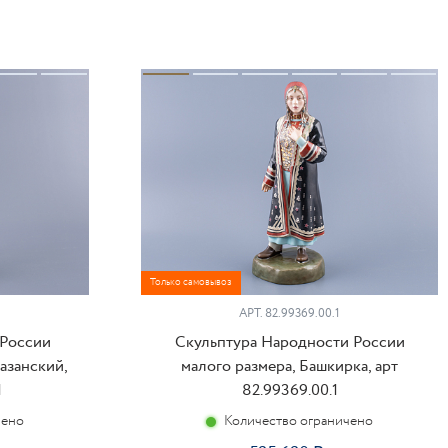
Только самовывоз
АРТ.
82.99369.00.1
 России
Скульптура Народности России
Казанский,
малого размера, Башкирка, арт
1
82.99369.00.1
чено
Количество ограничено