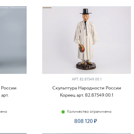
ПИТЬ
КУПИТЬ
АРТ.
82.87549.00.1
 России
Скульптура Народности России
арт.
Кореец арт. 82.87549.00.1
чено
Количество ограничено
808 120