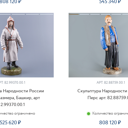
808 120
545 340
КУПИТЬ
КУ
РТ.
82.99370.00.1
АРТ.
82.88759.00.1
а Народности России
Скульптура Народности
азмера, Башкир, арт
Перс арт. 82.88759.
2.99370.00.1
ичество ограничено
Количество ограни
525 620
808 120