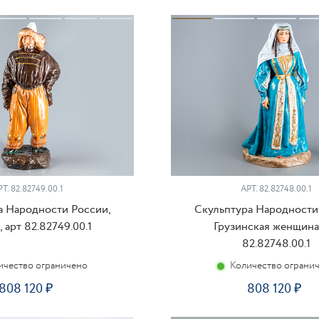
КУПИТЬ
КУ
РТ.
82.82749.00.1
АРТ.
82.82748.00.1
а Народности России,
Скульптура Народности
 арт 82.82749.00.1
Грузинская женщина 
82.82748.00.1
ичество ограничено
Количество ограни
808 120
808 120