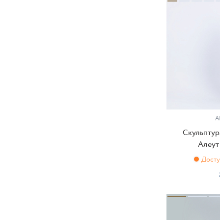
А
Скульптур
Алеут 