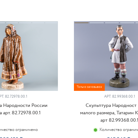
Только самовывоз
РТ.
82.72978.00.1
АРТ.
82.99368.00.1
а Народности России
Скульптура Народност
 арт. 82.72978.00.1
малого размера, Татарин 
арт 82.99368.00.
ичество ограничено
Количество ограни