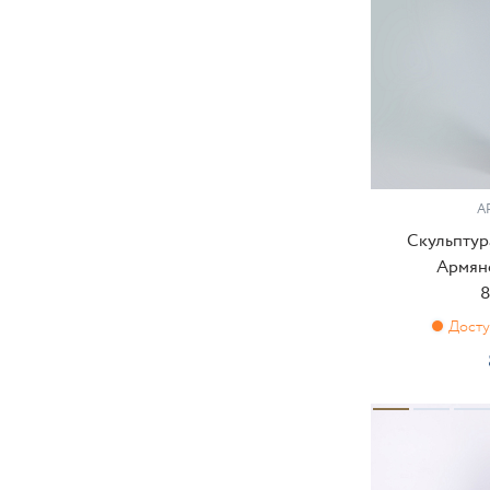
АР
Скульптур
Армянс
8