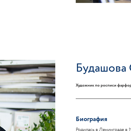
Будашова 
Художник по росписи фарфо
Биография
Родилась в Ленинграде в 1