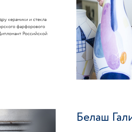
едру керамики и стекла
торского фарфорового
- Дипломант Российской
Белаш Гал