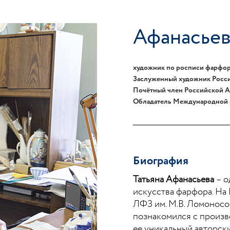
Афанасьев
художник по росписи фарфора
Заслуженный художник Росс
Почётный член Российской А
Обладатель Международной 
Биография
Татьяна Афанасьева
– о
искусства фарфора. На
ЛФЗ им. М.В. Ломоносов
познакомился с произв
ее уникальный авторск