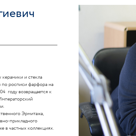
гиевич
у керамики и стекла
м по росписи фарфора на
04 году возвращается к
 Императорский
и.
ственного Эрмитажа,
ивно-прикладного
же в частных коллекциях.