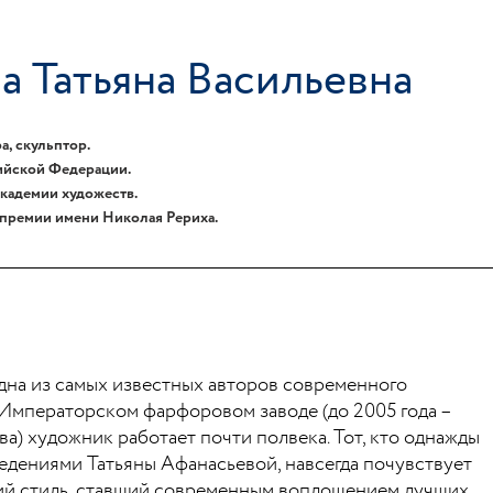
а Татьяна Васильевна
, скульптор.
ийской Федерации.
кадемии художеств.
премии имени Николая Рериха.
дна из самых известных авторов современного
 Императорском фарфоровом заводе (до 2005 года –
а) художник работает почти полвека. Тот, кто однажды
едениями Татьяны Афанасьевой, навсегда почувствует
ий стиль, ставший современным воплощением лучших