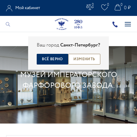
0
0
0
0 ₽
Мой кабинет
Главная
/
О Заводе
/
Музей
Ваш город
Санкт-Петербург?
ВСЁ ВЕРНО
ИЗМЕНИТЬ
МУЗЕЙ
МУЗЕЙ ИМПЕРАТОРСКОГО
ФАРФОРОВОГО ЗАВОДА.