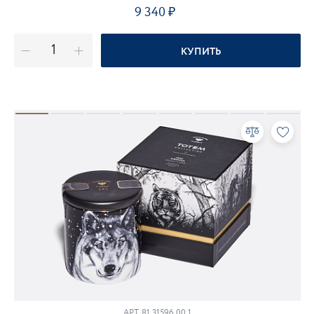
9 340
КУПИТЬ
АРТ.
81.31596.00.1