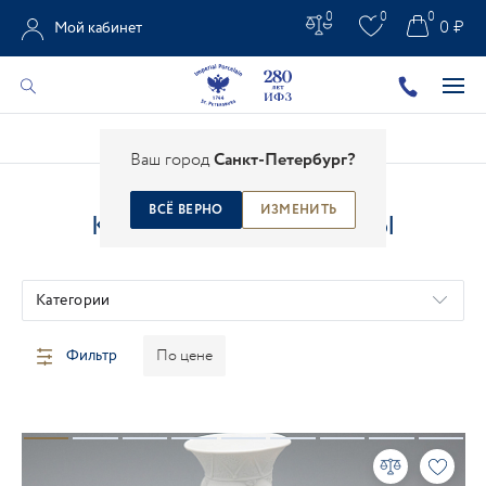
0
0
0
0 ₽
Мой кабинет
Главная
/
Каталог
/
Креативные проекты
Ваш город
Санкт-Петербург?
ВСЁ ВЕРНО
ИЗМЕНИТЬ
КРЕАТИВНЫЕ ПРОЕКТЫ
Категории
Фильтр
По цене