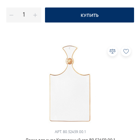
КУПИТЬ
АРТ.
80.52459.00.1