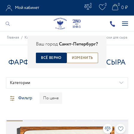
0
0
0
0 ₽
Мой кабинет
Главная
/
Каталог
/
Столовые предметы
/
Фарфоровые доски для сыра
Ваш город
Санкт-Петербург?
ВСЁ ВЕРНО
ИЗМЕНИТЬ
ФАРФОРОВЫЕ ДОСКИ ДЛЯ СЫРА
Категории
Фильтр
По цене