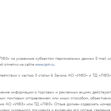
ФЗ» на указанные субъектом персональных данных E-mail и/
ей отметки на сайте
www.ipm.ru
.
ответствии с частью 3 статьи 6 Закона АО «ИФЗ» и ТД «ЛФЗ»
учение информации о торговых и рекламных акциях действуют
ным почтовым отправлением или иным способом, объективно
ния АО «ИФЗ» или ТД «ЛФЗ». Отзыв должен содержать номер
дачи указанного документа и выдавшем его органе, сведения,