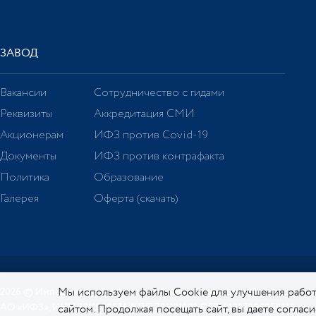
ЗАВОД
Вакансии
Сотрудничество с гидами
Реквизиты
Аккредитация СМИ
Акционерам
ИФЗ против Covid-19
Документы
ИФЗ против контрафакта
Политика
Образование
Галерея
Оферта (скачать)
Мы используем файлы Cookie для улучшения работ
2026 © Императорский фарфоровый завод. Официальный сайт.
АО «ИФЗ», ИНН 7811000276, КПП 781101001, ОГРН 1027806058213
сайтом. Продолжая посещать сайт, вы даете соглас