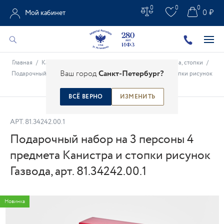
0
0
0
0 ₽
Мой кабинет
Главная
/
Каталог
/
Столовые предметы
/
Наборы для вина, стопки
/
Ваш город
Санкт-Петербург?
Подарочный набор на 3 персоны 4 предмета Канистра и стопки рисунок
Газвода, арт. 81.34242.00.1
ВСЁ ВЕРНО
ИЗМЕНИТЬ
АРТ.
81.34242.00.1
Подарочный набор на 3 персоны 4
предмета Канистра и стопки рисунок
Газвода, арт. 81.34242.00.1
Новинка