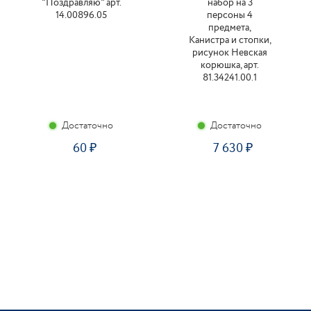
"Поздравляю" арт.
набор на 3
14.00896.05
персоны 4
предмета,
Канистра и стопки,
рисунок Невская
корюшка, арт.
81.34241.00.1
Достаточно
Достаточно
60
7 630