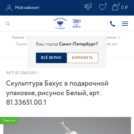
0
0
0
0 ₽
Мой кабинет
Главная
/
Каталог
/
Креативные проекты
/
Михаил Шемякин
/
Ваш город
Санкт-Петербург?
Скульптура Бахус в подарочной упаковке, рисунок Белый, арт.
81.33651.00.1
ВСЁ ВЕРНО
ИЗМЕНИТЬ
АРТ.
81.33651.00.1
Скульптура Бахус в подарочной
упаковке, рисунок Белый, арт.
81.33651.00.1
Новинка