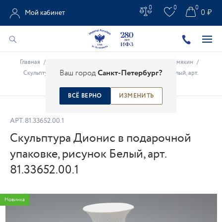
0
0
0
0 ₽
Мой кабинет
Главная
/
Каталог
/
Креативные проекты
/
Михаил Шемякин
/
Ваш город
Санкт-Петербург?
Скульптура Дионис в подарочной упаковке, рисунок Белый, арт.
81.33652.00.1
ВСЁ ВЕРНО
ИЗМЕНИТЬ
АРТ.
81.33652.00.1
Скульптура Дионис в подарочной
упаковке, рисунок Белый, арт.
81.33652.00.1
Новинка